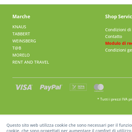
Marche
Shop Servi
KNAUS
Condizioni d
TABBERT
Contatto
WEINSBERG
Modulo di re
T@B
Condizioni ge
MORELO
RENT AND TRAVEL
* Tutti i prezzi IVA p
Questo sito web utilizza cookie che sono necessari per il funzi
cookie, che sono progettati per aumentare il comfort di utilizzo 