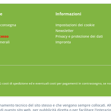
ce
Informazioni
i consegna
Impostazioni dei cookie
Newsletter
cesso
Privacy e protezione dei dati
nerali
Impronta
iù
costi di spedizione
ed e eventuali costi per pagamenti in contrassegno, se non
onamento tecnico del sito stesso e che vengono sempre collocati. Alt
di questo sito web, per pubblicità diretta o per facilitare l'interazi